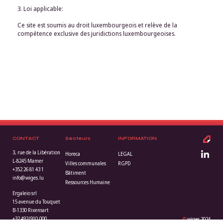
3. Loi applicable:
Ce site est soumis au droit luxembourgeois et relève de la
compétence exclusive des juridictions luxembourgeoises.
CONTACT
Secteurs
INFORMATION
3, rue de la Libération
Horeca
LEGAL
L-8245 Mamer
Villes communales
RGPD
+352 26 81 43 1
Bâtiment
info@wiges.lu
Ressources Humaine
Ergaleio srl
15 avenue du Touquet
B-1330 Rixensart
+32 492/910.000
©
wiges 2024