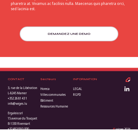
pharetra at. Vivamus ac facilisis nulla. Maecenas quis pharetra orci,
sed lacinia est.
DEMANDEZ UNE DEMO
CONTACT
Secteurs
INFORMATION
3, rue de la Libération
Horeca
LEGAL
L-8245 Mamer
Villes communales
RGPD
+352 26 81 43 1
Bâtiment
info@wiges.lu
Ressources Humaine
Ergaleio srl
15 avenue du Touquet
B-1330 Rixensart
+32 492/910.000
©
wiges 2024
info@wiges.be