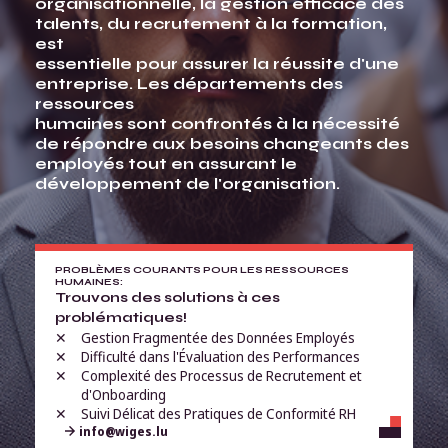
organisationnelle, la gestion efficace des
talents, du recrutement à la formation,
est
essentielle pour assurer la réussite d'une
entreprise. Les départements des
ressources
humaines sont confrontés à la nécessité
de répondre aux besoins changeants des
employés tout en assurant le
développement de l'organisation.
PROBLÈMES COURANTS POUR LES RESSOURCES
HUMAINES:
Trouvons des solutions à ces
problématiques!
Gestion Fragmentée des Données Employés
Difficulté dans l'Évaluation des Performances
Complexité des Processus de Recrutement et
d'Onboarding
Suivi Délicat des Pratiques de Conformité RH
info@wiges.lu