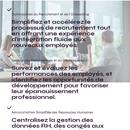
Optimisation du Recrutement et de l'Onboarding
Simplifiez et accélérez le
processus de recrutement tout
en offrant une expérience
d'intégration fluide aux
nouveaux employés.
Gestion des Performances et du Développement
Suivez et évaluez les
performances des employés, et
identifiez les opportunités de
développement pour favoriser
leur épanouissement
professionnel.
Administration Simplifiée des Ressources Humaines
Centralisez la gestion des
données RH, des congés aux