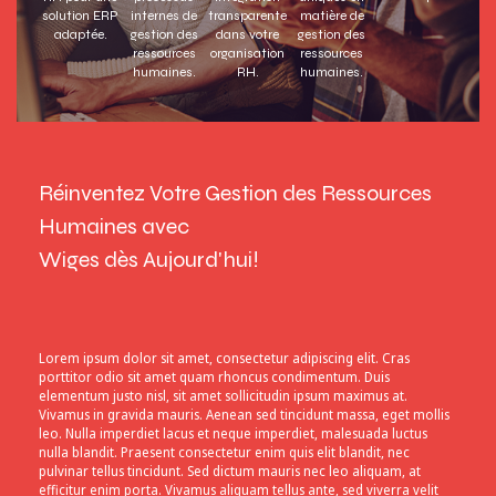
solution ERP
internes de
transparente
matière de
adaptée.
gestion des
dans votre
gestion des
ressources
organisation
ressources
humaines.
RH.
humaines.
Réinventez Votre Gestion des Ressources
Humaines avec
Wiges dès Aujourd'hui!
Lorem ipsum dolor sit amet, consectetur adipiscing elit. Cras
porttitor odio sit amet quam rhoncus condimentum. Duis
elementum justo nisl, sit amet sollicitudin ipsum maximus at.
Vivamus in gravida mauris. Aenean sed tincidunt massa, eget mollis
leo. Nulla imperdiet lacus et neque imperdiet, malesuada luctus
nulla blandit. Praesent consectetur enim quis elit blandit, nec
pulvinar tellus tincidunt. Sed dictum mauris nec leo aliquam, at
efficitur enim porta. Vivamus aliquam tellus ante, sed viverra velit