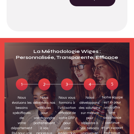
La Méthodologie Wiges :
Personnalisée, Transparente, Efficace
Notre équipe
Nous
Nous
Nous vous
Nous
est là pour
évaluons les
adaptons nos
formons à
développons
vous offrir
besoins
modules
l'utilisation
des solutions
une
spécifiques
pour
efficace de
sur mesure
assistance
de
correspondre
notre ERP
pour
continue
votre
parfaitement
pour
répondre à
et un support
département
à vos
une
vos besoins
technique.
RH pour une
processus
intégration
uniques en